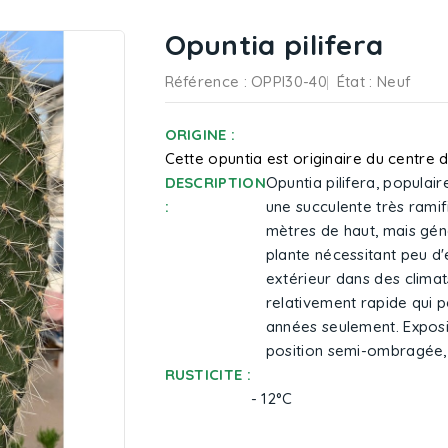
Opuntia pilifera
Référence
: OPPI30-40
État :
Neuf
ORIGINE :
Cette opuntia est originaire du centre 
DESCRIPTION
Opuntia pilifera, popula
:
une succulente très ramif
mètres de haut, mais géné
plante nécessitant peu d'e
extérieur dans des clima
relativement rapide qui 
années seulement. Expositi
position semi-ombragée,
RUSTICITE :
- 12°C