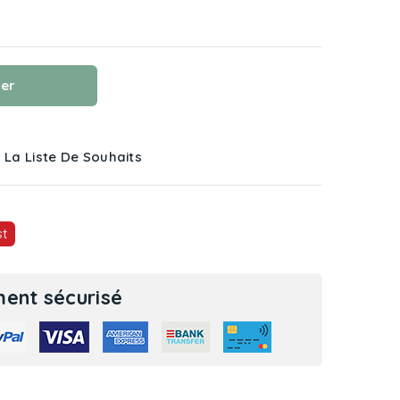
ier
 La Liste De Souhaits
st
ent sécurisé