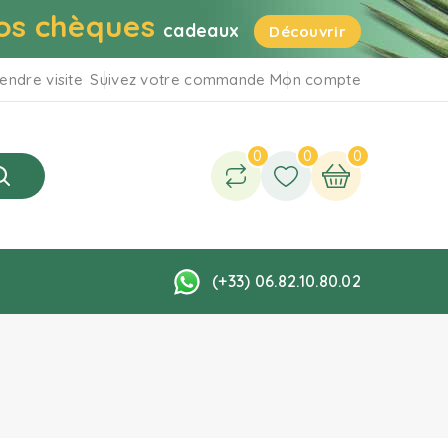
os chèques
cadeaux
Découvrir
endre visite
Suivez votre commande
Mon compte
0
0
0
(+33) 06.82.10.80.02