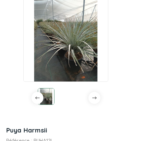
Puya Harmsii
Référence
: PUHA12L