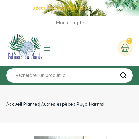
Découvrez nos chèques
cadeaux
Découvrir
Mon compte
0

Accueil
Plantes
Autres espèces
Puya Harmsii