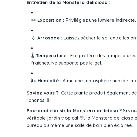
Entretien de la Monstera deliciosa :
🌞
Exposition :
Privilégiez une lumière indirecte, 
💧
Arrosage :
Laissez sécher le sol entre les a
🌡️
Température :
Elle préfère des températures
fraiches. Ne supporte pas le gel.
🌬️
Humidité :
Aime une atmosphère humide, mai
Saviez-vous ?
Cette plante produit également des f
l'ananas 🍍 !
Pourquoi choisir la Monstera deliciosa ?
Si vou
véritable jardin tropical 🌴, la Monstera deliciosa 
bureau ou même une salle de bain bien éclairée.