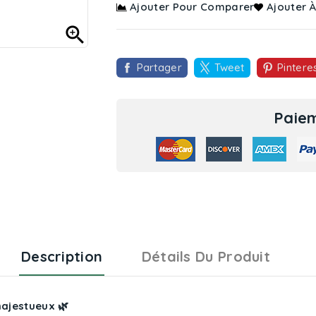
Ajouter Pour Comparer
Ajouter À

Partager
Tweet
Pintere
Paiem
Description
Détails Du Produit
majestueux 🌿