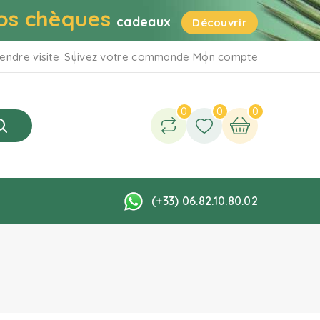
os chèques
cadeaux
Découvrir
endre visite
Suivez votre commande
Mon compte
0
0
0
(+33) 06.82.10.80.02