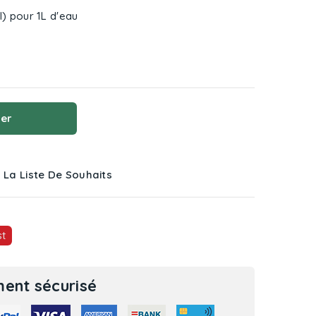
) pour 1L d'eau
ier
 La Liste De Souhaits
st
ent sécurisé