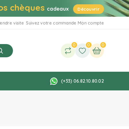
os chèques
cadeaux
Découvrir
endre visite
Suivez votre commande
Mon compte
0
0
0
(+33) 06.82.10.80.02