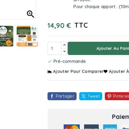
Pour chaque apport : (10ml

TTC
14,90 €
Ajouter Au Pan
Pré-commande

Ajouter Pour Comparer
Ajouter À
Partager
Tweet
Pintere
Paiem