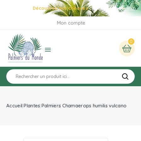
Découvrez nos chèques
cadeaux
Découvrir
Mon compte
0

Accueil
Plantes
Palmiers
Chamaerops humilis vulcano